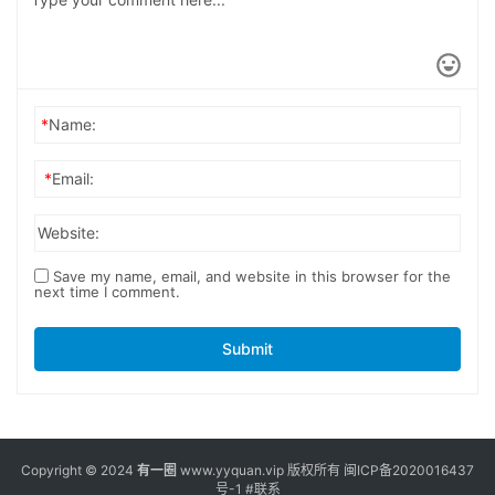
*
Name:
*
Email:
Website:
Save my name, email, and website in this browser for the
next time I comment.
Submit
Copyright © 2024
有一圈
www.yyquan.vip 版权所有
闽ICP备2020016437
号-1
#联系