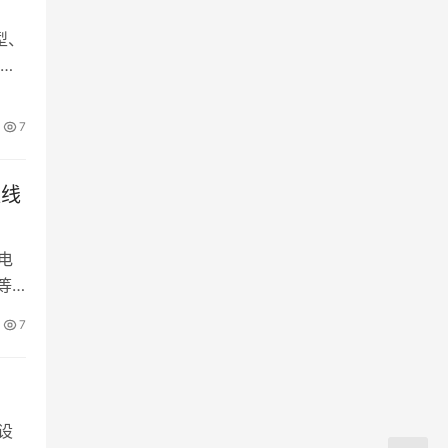
型、
并
7
数线
电
等
7
设