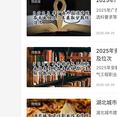
2025
院校库
2025年
选科要求等
非全部专业
2025-09-25
2025
院校库
及位次
2025年
气工程职业
学校，在广
2025-09-25
湖北城市
院校库
湖北城市建