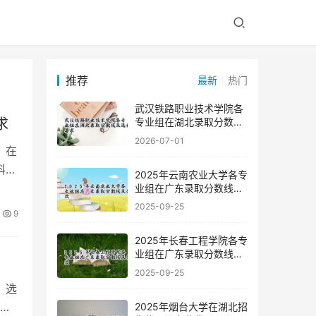
推荐
最新
热门
武汉铁路职业技术学院各
求
专业组在湖北录取分数线
及选科要求
2026-07-01
，在
科要
2025年云南农业大学各专
业组在广东录取分数线及
位次
2025-09-25
9
2025年长春工程学院各专
业组在广东录取分数线及
位次
2025-09-25
、选
大
2025年烟台大学在湖北招