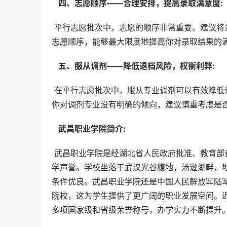
  四、志愿顺序——合理安排，提高录取满意度: 
 平行志愿批次中，志愿的顺序非常重要。建议将录取概率相对较高的专业放在前面，提高被录取的概率。合理安排
志愿顺序，能够最大限度地提高你对录取结果的
  五、服从调剂——降低退档风险，权衡利弊: 
 在平行志愿批次中，服从专业调剂可以有效降低退档风险。但是，这需要你权衡是否能够接受调剂后的专业。如果
你对调剂专业没有明确的倾向，建议慎重考虑是
  武昌职业学院简介: 
 武昌职业学院是经湖北省人民政府批准、教育部备案的全日制普通职业高等院校，具有悠久的办学历史和良好的办
学声誉。学校坐落于武汉光谷腹地，汤逊湖畔，
条件优良。武昌职业学院还是中国人民解放军陆
院校，这为学生提供了更广阔的职业发展空间。
多项国家级和省级荣誉称号，办学实力不断提升