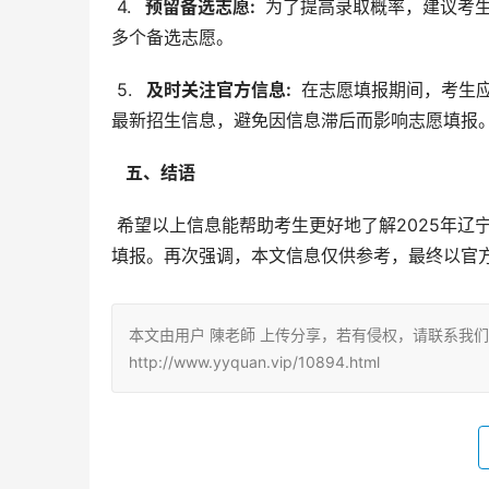
 4. 
  预留备选志愿: 
 为了提高录取概率，建议考
多个备选志愿。
 5. 
  及时关注官方信息: 
 在志愿填报期间，考生
最新招生信息，避免因信息滞后而影响志愿填报
  五、结语 
 希望以上信息能帮助考生更好地了解2025年辽宁中医药大学杏林学院在辽宁的招生代码及专业代码，顺利完成志愿
填报。再次强调，本文信息仅供参考，最终以官
本文由用户 陳老師 上传分享，若有侵权，请联系我
http://www.yyquan.vip/10894.html