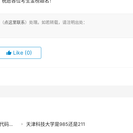
。祝愿各位考生金榜题名！
们（
点这里联系
）处理。如若转载，请注明出处：
Like
(0)
2025年江苏食品药品职业技术学院在四川招生代码及专业代码
天津科技大学是985还是211