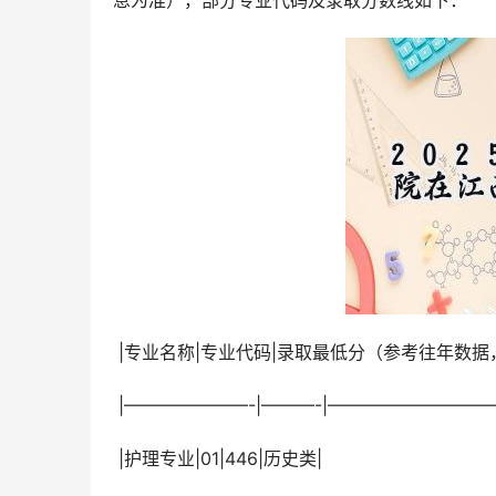
息为准），部分专业代码及录取分数线如下：
 |专业名称|专业代码|录取最低分（参考往年数据
 |———————-|———-|————————
 |护理专业|01|446|历史类|