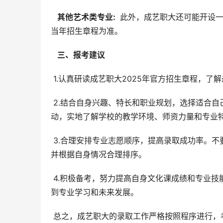
  其他艺术类专业: 
 此外，成艺职大还可能开设
当年招生章程为准。
  三、报考建议 
 1.认真研读成艺职大2025年官方招生章程，
 2.结合自身兴趣、特长和职业规划，选择适合自己的专业。建议考生在报考前，参加学校的招生咨询会或开放日活
动，实地了解学校的教学环境、师资力量和专业
 3.合理安排专业志愿顺序，提高录取成功率。不要将所有希望都寄托在一个专业上，应该选择多个不同专业的志愿，
并根据自身情况合理排序。
 4.积极备考，努力提高自身文化课成绩和专业技能水平。文化课成绩是录取的重要依据，而专业技能水平则直接影响
到专业学习和未来发展。
 总之，成艺职大的录取工作严格按照程序进行，考生只要认真了解学校的录取规则和专业设置，积极备考，就能够