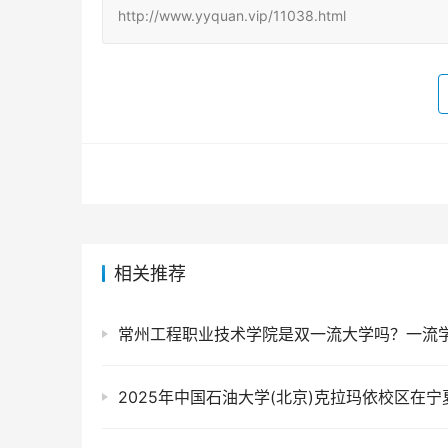
http://www.yyquan.vip/11038.html
相关推荐