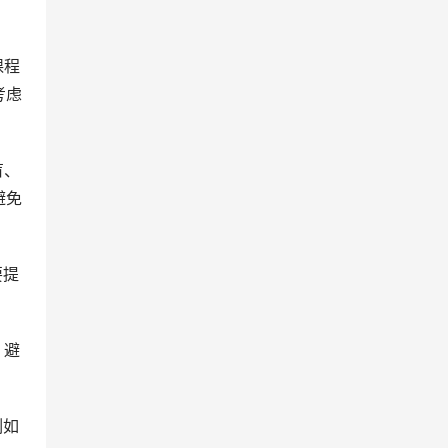
课程
考虑
盲、
避免
要提
，避
例如