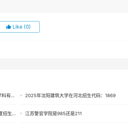
Like
(0)
常州工程职业技术学院是双一流大学吗？一流学科有哪些及历年分数线位次
2025年沈阳建筑大学在河北招生代码：1869
2025年中国石油大学(北京)克拉玛依校区在宁夏招生代码及专业代码
江苏警官学院是985还是211