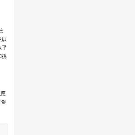
发展
水平
和挑
榜题