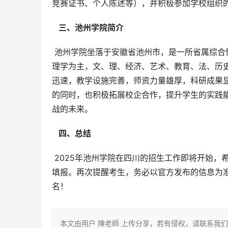
竞赛证书、个人陈述等），并积极参加学校组织
  三、池州学院简介 
 池州学院坐落于安徽省池州市，是一所省属综合性普通本科院校，办学历史悠久，办学实力雄厚。学校以工学、管
理学为主，文、理、经济、艺术、教育、法、历
迅速，教学设施完善，师资力量雄厚，科研成果
的同时，也积极拓展校企合作，提升学生的实践
战的未来。
  四、总结 
 2025年池州学院在四川的招生工作即将开始，希望以上信息能够帮助四川考生更好地了解池州学院，顺利完成志愿
填报。再次提醒考生，务必以官方发布的信息为
名！
本文由用户 陳老師 上传分享，若有侵权，请联系我