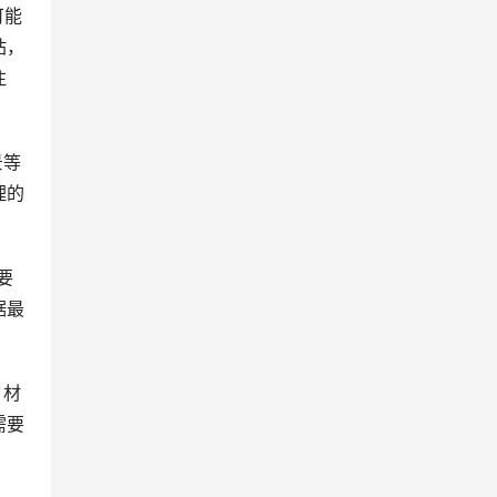
可能
站，
注
景等
理的
要
据最
、材
需要