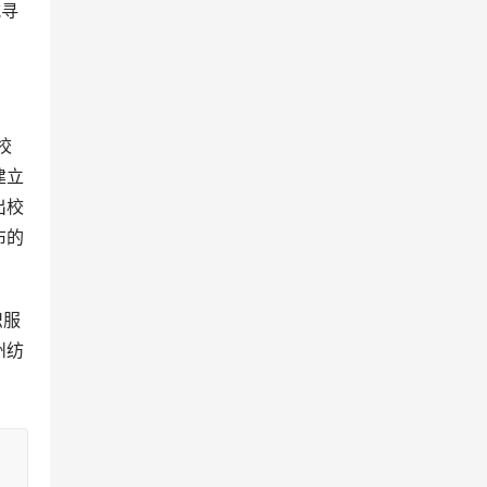
式寻
建立
出校
布的
州纺