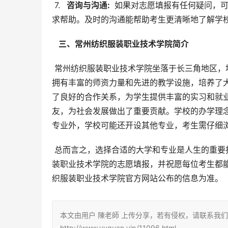
 7. 
  咨询与沟通: 
 如果对志愿填报有任何疑问，
求帮助。及时的沟通能帮助考生更清晰地了解学
  三、常州纺织服装职业技术学院简介 
 常州纺织服装职业技术学院坐落于长三角地区，地处经济发达的常州科教城，地理位置优越，办学条件良好。学校
拥有丰富的师资力量和先进的教学设施，培养了
了良好的合作关系，为学生提供丰富的实习和就
友，为社会发展做出了重要贡献。学校的办学理
专业外，学校可能还开设其他专业，考生需仔细
 总而言之，选择合适的大学和专业是人生的重要抉择。希望以上信息能够帮助河南考生顺利完成2025年常州纺织服
装职业技术学院的志愿填报，并祝愿每位考生都
织服装职业技术学院官方网站公布的信息为准。
本文由用户 陳老師 上传分享，若有侵权，请联系我
http://www.yyquan.vip/11096.html