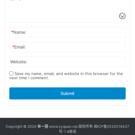
*
Name:
*
Email:
Website:
Save my name, email, and website in this browser for the
next time I comment.
Submit
Copyright © 2024
有一圈
www.yyquan.vip 版权所有
闽ICP备2020016437
号-1
#联系