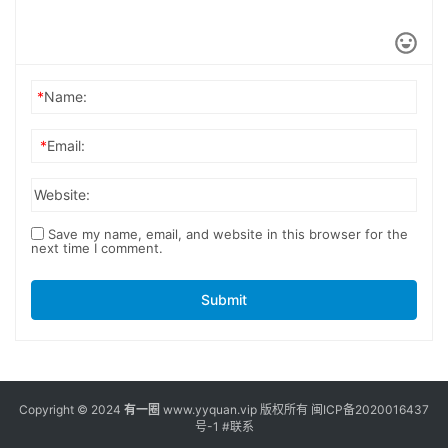
*
Name:
*
Email:
Website:
Save my name, email, and website in this browser for the
next time I comment.
Submit
Copyright © 2024
有一圈
www.yyquan.vip 版权所有
闽ICP备2020016437
号-1
#联系