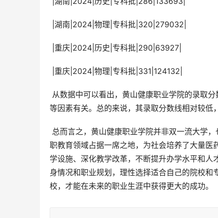
 |湖南|2024|历史|专科批|286|133693|
 |湖南|2024|物理|专科批|320|279032|
 |重庆|2024|历史|专科批|290|63927|
 |重庆|2024|物理|专科批|331|124132|
 从数据中可以看出，黄山健康职业学院的录取分数线和位次在不同省份存在差异，这与各省的考生人数、分数分布
等因素有关。总的来说，其录取分数线相对较低
 总而言之，黄山健康职业学院并非双一流大学，也没有一流学科。但学院凭借其自身的办学特色和发展规划，在高
职教育领域占据一席之地，为社会培养了大量医
学设施、深化教学改革，不断提升办学水平和人
身情况和职业规划，理性选择适合自己的院校和专
校，才能在未来的职业生涯中获得更大的成功。