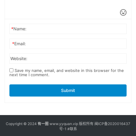
*
Name:
*
Email:
Website:
Save my name, email, and website in this browser for the
next time I comment.
Submit
Copyright © 2024
有一圈
www.yyquan.vip 版权所有
闽ICP备2020016437
号-1
#联系