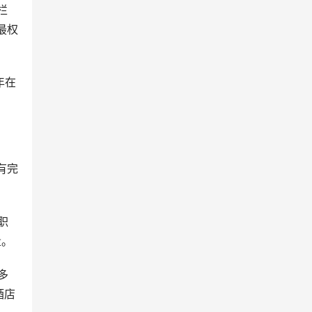
栏
最权
年在
职
量。
多
酒店