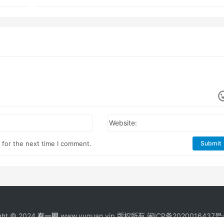
Website:
 for the next time I comment.
Submit
ght © 2024
有一圈
www.yyquan.vip 版权所有
闽ICP备2020016437号-