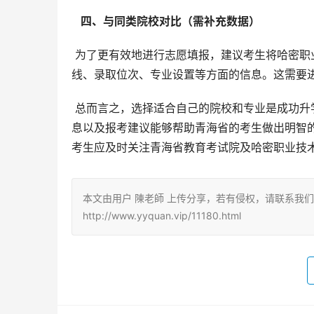
  四、与同类院校对比（需补充数据） 
 为了更有效地进行志愿填报，建议考生将哈密职业技术学院与其他同类院校进行对比，例如，可以对比其录取分数
线、录取位次、专业设置等方面的信息。这需要
 总而言之，选择适合自己的院校和专业是成功升学的关键。希望本文提供的哈密职业技术学院2025年在青海招生信
息以及报考建议能够帮助青海省的考生做出明智
考生应及时关注青海省教育考试院及哈密职业技
本文由用户 陳老師 上传分享，若有侵权，请联系我
http://www.yyquan.vip/11180.html