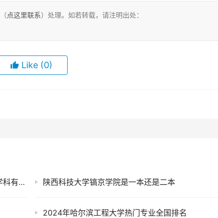
们（
点这里联系
）处理。如若转载，请注明出处：
Like
(0)
郑州航空工业管理学院是双一流大学吗？一流学科有哪些及历年分数线位次
陕西科技大学镐京学院是一本还是二本
2024年哈尔滨工程大学热门专业全国排名