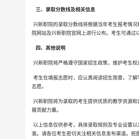
  三、录取分数线及相关信息 
 兴新职院的录取分数线将根据当年考生报考情况和招生计划等因素综合确定，届时会在新疆维吾尔自治区教育考试
院网站及兴新职院官网上进行公布。考生可通过
  四、其他说明 
 兴新职院将严格遵守国家招生政策，维护考生
 考生在填报志愿时，应认真阅读招生简章，了解学校的录取规则、专业设置和培养方案，并根据自身情况合理填报
志愿。
 兴新职院将为录取的考生提供优质的教学资源和良好的学习环境，努力培养高素质技能型人才，为新疆经济社会发
展贡献力量。
 以上信息仅供参考，具体录取规则及专业设置以2025年新疆生产建设兵团兴新职业技术学院正式发布的招生简章为
准。请各位考生密切关注相关信息发布渠道。祝