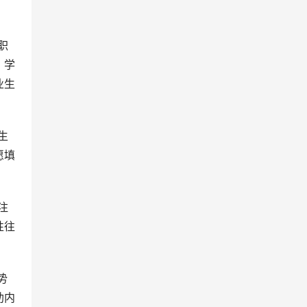
职
、学
业生
生
愿填
注
性往
助内