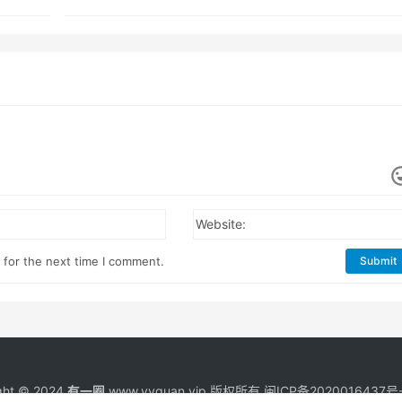
Website:
 for the next time I comment.
Submit
ght © 2024
有一圈
www.yyquan.vip 版权所有
闽ICP备2020016437号-