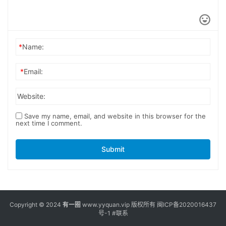
*
Name:
*
Email:
Website:
Save my name, email, and website in this browser for the
next time I comment.
Submit
Copyright © 2024
有一圈
www.yyquan.vip 版权所有
闽ICP备2020016437
号-1
#联系