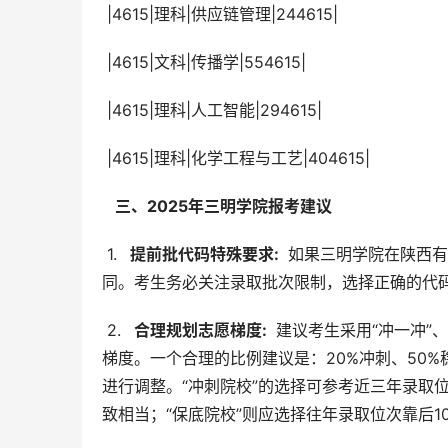
 |4615|理科|供应链管理|244615|
 |4615|文科|传播学|554615|
 |4615|理科|人工智能|294615|
 |4615|理科|化学工程与工艺|404615|
  三、2025年三明学院报考建议 
 1. 
  提前批代码特殊要求: 
 如果三明学院在陕西
同。考生务必关注录取批次限制，选择正确的代
 2. 
  合理规划志愿梯度: 
 建议考生采用“冲一冲”
梯度。一个合理的比例建议是：20%冲刺、50
进行调整。“冲刺院校”的选择可参考近三年录取位
致相当；“保底院校”则应选择往年录取位次靠后10