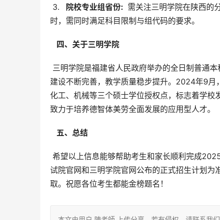
 3. 
  院校专业组省份: 
 需关注三明学院在陕西的
时，需同时满足科目限制与组代码的要求。
  四、关于三明学院 
 三明学院是福建省人民政府举办的全日制普通本科高校，位于历史文化名城三明市。近年来，学校发展迅速，学科
建设不断完善，教学质量稳步提升。2024年9
化工、机械等三个硕士学位授权点，标志着学校发
致力于培养德智体美劳全面发展的应用型人才。
  五、总结 
 希望以上信息能够帮助考生和家长顺利完成2025年三明学院在陕西的志愿填报。再次强调，所有信息以陕西教育考
试院官网和三明学院官网公布的正式招生计划为
取。祝愿各位考生都能金榜题名！
本文由用户 陳老師 上传分享，若有侵权，请联系我