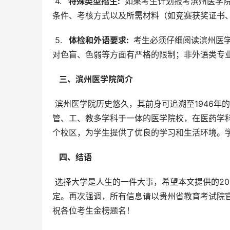
 4. 
  特殊类型招生: 
 如果考生计划报考滨州医学
条件、考核方式以及所需材料（如竞赛获奖证书
 5. 
  体检和外语要求: 
 考生必须仔细阅读滨州医
对色盲、色弱等方面有严格的限制；非外语类专
  三、滨州医学院简介 
 滨州医学院历史悠久，其前身可追溯至1946年的国立山东大学医学院。经过多年的发展，现已成为一所集医、理、
管、工、教多学科于一体的医学院校，在医药学
个校区，为学生提供了优良的学习和生活环境。
  四、结语 
 选择大学是人生的一件大事，希望本文提供的2025年滨州医学院在贵州招生信息能够帮助广大考生做出明智的决
定。再次强调，所有信息请以贵州省教育考试院
祝各位考生金榜题名！