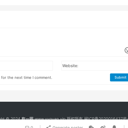
Website:
 for the next time I comment.
Submit
ght © 2024
有一圈
www.yyquan.vip 版权所有
闽ICP备2020016437号-
0
Generate poster