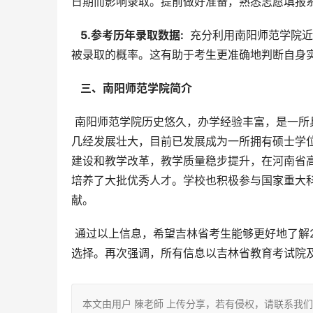
日期而影响录取。提前做好准备，熟悉志愿填报
  5.参考历年录取数据: 
 充分利用南阳师范学院
被录取的概率。这有助于考生更准确地判断自身
  三、南阳师范学院简介 
 南阳师范学院历史悠久，办学经验丰富，是一所具有良好口碑的河南省属普通本科高校。学校自1951年建校以来，
几经发展壮大，目前已发展成为一所拥有硕士学
建设和教学改革，教学质量稳步提升，在河南省
培养了大批优秀人才。学校也积极参与国家重大
献。
 通过以上信息，希望吉林省考生能够更好地了解2025年南阳师范学院在吉林的招生信息，并做出最适合自己的志愿
选择。再次强调，所有信息以吉林省教育考试院
本文由用户 陳老師 上传分享，若有侵权，请联系我