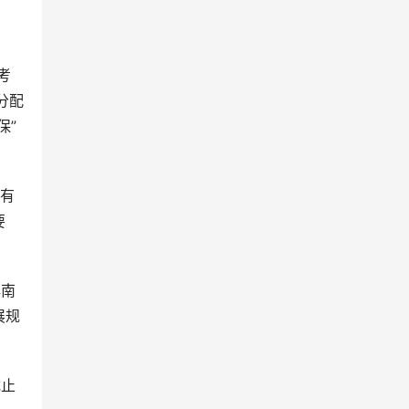
考
分配
保”
生有
要
解南
展规
截止