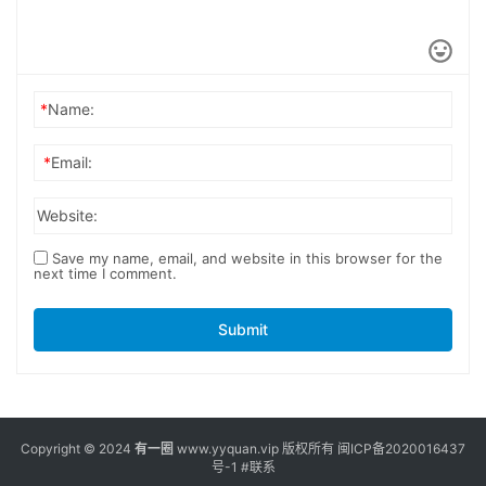
*
Name:
*
Email:
Website:
Save my name, email, and website in this browser for the
next time I comment.
Submit
Copyright © 2024
有一圈
www.yyquan.vip 版权所有
闽ICP备2020016437
号-1
#联系