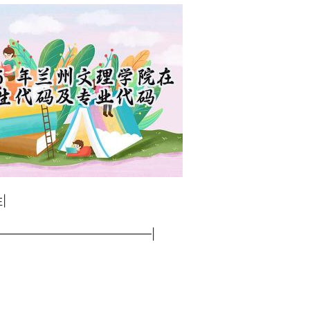
|
—|——————————————|