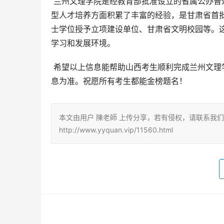
 兰州文理学院是经教育部批准设立的省属公办普通本科院校，拥有雄厚的师资力量和完善的教学设施。学校在应用
型人才培养方面积累了丰富的经验，是甘肃省首
士学位授予立项建设单位、甘肃省文明校园等。
学习和发展环境。
 希望以上信息能帮助山西考生顺利完成兰州文理学院的志愿填报。再次强调，请以山西省教育考试院公布的官方信
息为准。祝愿所有考生都能金榜题名！
本文由用户 陳老師 上传分享，若有侵权，请联系我
http://www.yyquan.vip/11560.html