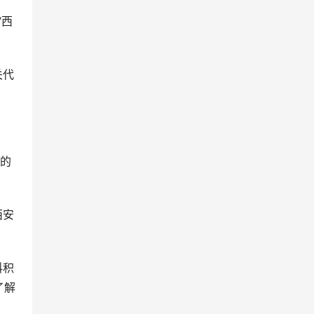
“西
关代
同的
。
西安
科积
了解