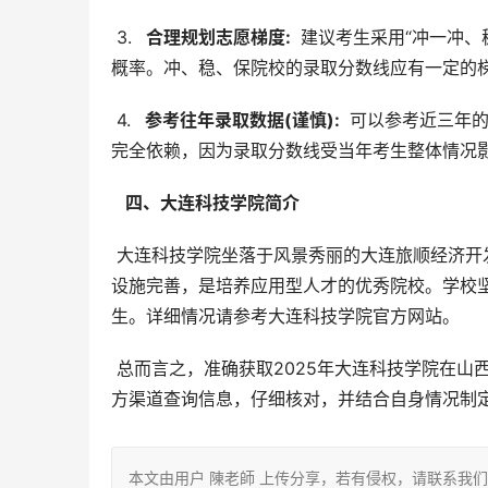
 3. 
  合理规划志愿梯度: 
 建议考生采用“冲一冲
概率。冲、稳、保院校的录取分数线应有一定的
 4. 
  参考往年录取数据(谨慎): 
 可以参考近三年
完全依赖，因为录取分数线受当年考生整体情况
  四、大连科技学院简介 
 大连科技学院坐落于风景秀丽的大连旅顺经济开发区大学城，办学历史悠久，办学特色鲜明，师资力量雄厚，教学
设施完善，是培养应用型人才的优秀院校。学校
生。详细情况请参考大连科技学院官方网站。
 总而言之，准确获取2025年大连科技学院在山西的招生代码和专业代码是成功填报志愿的关键。请考生务必通过官
方渠道查询信息，仔细核对，并结合自身情况制
本文由用户 陳老師 上传分享，若有侵权，请联系我