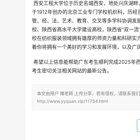
 西安工程大学位于历史名城西安，地处兴庆湖畔、骊山脚下，地理位置优越，环境优美。学校历史悠久，办学溯源
于1912年创办的北京工业专门学校机织科，历
管、经、法、艺术、教育、交叉等多学科协调发展
校、陕西省高水平大学建设高校，陕西省“双一流
校在纺织服装领域拥有雄厚的师资力量和科研实
着你将拥有一个美好的学习和发展环境，以及广
 希望以上信息能帮助广东考生顺利完成2025年西安工程大学的志愿填报。再次提醒，所有信息以官方发布为准，请
考生密切关注相关网站的最新公告。
本文由用户 陳老師 上传分享，若有侵权，请联系我
http://www.yyquan.vip/11734.html