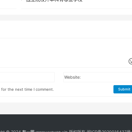
Website:
 for the next time I comment.
Submit
ght © 2024
有一圈
www.yyquan.vip 版权所有
闽ICP备2020016437号-