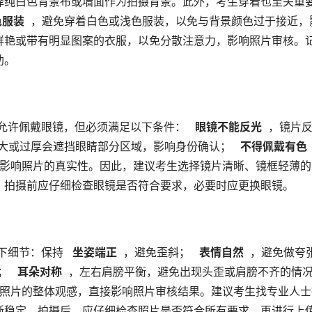
择纯白色背景布或墙面作为拍摄背景。此外，考生穿着也至关重
色服装 
 ，避免穿着白色或浅色服装，以免与背景颜色过于接近，
鲜艳或带有明显图案的衣服，以免分散注意力，影响照片审核。
助。
允许佩戴眼镜，但必须满足以下条件： 
  眼镜不能反光 
 ，镜片
过大或过厚会遮挡眼睛部分区域，影响身份确认； 
  不得佩戴有色
，影响照片的真实性。因此，建议考生选择镜片清晰、镜框轻薄的
。拍摄前应仔细检查眼镜是否符合要求，必要时应更换眼镜。
下细节：保持 
  坐姿端正 
 ，避免歪斜； 
  表情自然 
 ，避免做夸
； 
  耳朵对称 
了照片的整体观感，直接影响照片审核结果。建议考生找专业人士
晰稳定。拍摄后，应仔细检查照片是否符合所有要求，再进行上