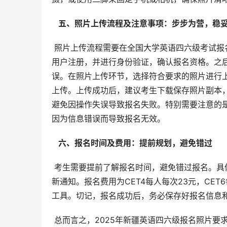
  五、照片上传流程及注意事项：步步为营，稳妥
 照片上传流程需要在全国大学英语四六级考试报名官网（http://cet-bm.neea.edu.cn）进行。首先，考生需要完成
用户注册，并进行身份验证，确认报名资格。之
误。在照片上传环节，选择符合要求的照片进行
上传。上传成功后，建议考生下载保存照片副本
避免因操作失误导致报名失败。特别需要注意的
因为信息错误而导致报名无效。
  六、报名时间及费用：提前规划，避免错过 
 考生需要提前了解报名时间，避免错过报名。具体报名时间以官方公布为准，建议考生密切关注官方网站发布的最
新通知。报名费用为CET4每人每次23元，CE
工具。切记，报名成功后，务必保存好报名信息
 总而言之，2025年新疆英语四六级报名照片要求严格，考生务必仔细阅读并严格遵守相关规定。在拍摄和上传照片