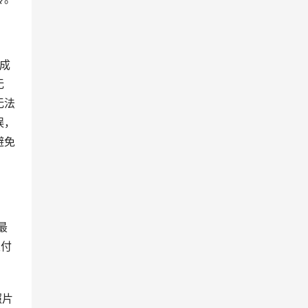
无
无法
误，
避免
支付