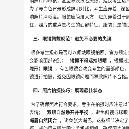
响照片的审核，甚至导致报名失败。建议考生选
为了与白色背景形成鲜明对比，考生应穿着 
  深
响照片清晰度。服装应简洁大方，避免穿着过于
住，照片的重点是考生的面部特征，服装只是辅
  三、眼镜佩戴规范：避免不必要的失误 
 很多考生担心是否可以佩戴眼镜拍照。官方规定
会影响面部识别； 
  镜框不得遮挡眼睛 
 ，镜框
隐形）眼镜 
 ，有色眼镜会改变考生的面部颜色
镜进行拍摄，避免因眼镜问题而导致照片不合格
  四、照片拍摄技巧：展现最佳状态 
 为了确保照片符合要求，考生在拍摄时应注意以
表情； 
  双眼自然睁开并平视 
 ，避免斜视或眯眼
嘴唇自然闭合 
 ，避免张大嘴巴。这些细节决定
摄，或使用三脚架固定手机或相机，确保照片清