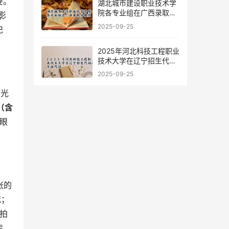
要。
湖北城市建设职业技术学
院各专业组在广西录取分
影
数线
2025-09-25
记
2025年河北科技工程职业
技术大学在辽宁招生代码
及专业代码
2025-09-25
反光
（含
眼
张的
 ，左右肩膀平衡，避免出现头歪或肩膀不齐的情况； 
拍
传。