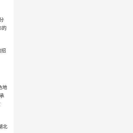
分
布的
的招
承
贡
湖北