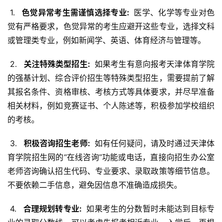
 1. 
  色觉异常考生需谨慎选择专业: 
 医学、化学等专业对色
觉有严格要求，色觉异常的考生应避开这些专业，选择文科
或管理类专业，例如新闻学、英语、体育经济与管理等。
 2. 
  关注特殊类型招生: 
 如果考生有意向报考天津体育学院
的强基计划、综合评价招生等特殊类型招生，需要提前了解
其报名条件、资格审核、考核方式等具体要求，并尽早准备
相关材料，例如竞赛证书、个人陈述等，积极参加学校组织
的考核。
 3. 
  积极咨询招生老师: 
 如有任何疑问，请及时通过天津体
育学院招生网的“在线咨询”功能或电话，直接向招生办公室
老师咨询确认招生代码、专业要求、录取政策等细节信息。
不要依赖二手信息，避免因信息不准确造成损失。
 4. 
  合理规划转专业: 
 如果考生的分数暂时未能达到目标专