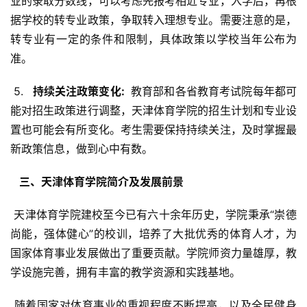
业的录取分数线，可以考虑先报考相近专业，入学后，再根
据学校的转专业政策，争取转入理想专业。需要注意的是，
转专业有一定的条件和限制，具体政策以学校当年公布为
准。
 5. 
  持续关注政策变化: 
 教育部和各省教育考试院每年都可
能对招生政策进行调整，天津体育学院的招生计划和专业设
置也可能会有所变化。考生需要保持持续关注，及时掌握最
新政策信息，做到心中有数。
  三、天津体育学院简介及发展前景 
 天津体育学院建校至今已有六十余年历史，学院秉承“崇德
尚能，强体健心”的校训，培养了大批优秀的体育人才，为
国家体育事业发展做出了重要贡献。学院师资力量雄厚，教
学设施完善，拥有丰富的教学资源和实践基地。
 随着国家对体育事业的重视程度不断提高，以及全民健身