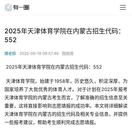
2025年天津体育学院在内蒙古招生代码：
552
陳老師
2025-09-19 09:57:49
院校库
 2025年天津体育学院在内蒙古招生代码：552
 天津体育学院，始建于1958年，历史悠久，积淀深厚，为
国家培养了大批优秀的体育人才。对于计划在2025年报考
天津体育学院的内蒙古考生而言，了解准确的招生信息至关
重要，这将直接影响到志愿填报的成功率。本文将详细解读
天津体育学院在内蒙古的招生代码及相关专业信息，并提供
一些报考建议，帮助考生顺利完成志愿填报。