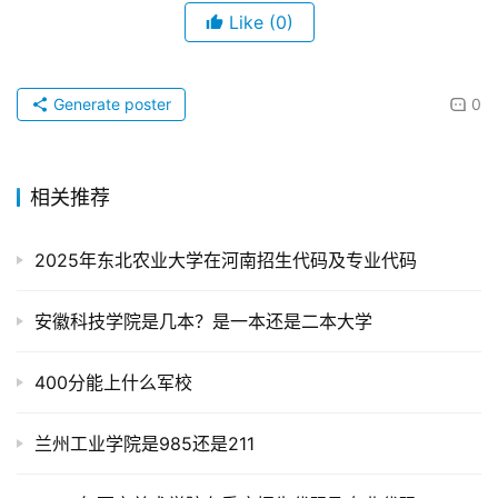
Like
(0)
Generate poster
0
相关推荐
2025年东北农业大学在河南招生代码及专业代码
安徽科技学院是几本？是一本还是二本大学
400分能上什么军校
兰州工业学院是985还是211