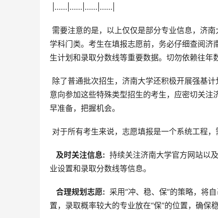
 |……|……|……|……|
 需要注意的是，以上仅仅是部分专业信息，济南大学开设的专业众多，涵盖文、理、工、经、管、法、艺术等多个
学科门类。考生在填报志愿前，务必仔细查阅济
生计划和录取分数线等重要数据。切勿依赖往年
 除了普通批次招生，济南大学还积极开展强基计划、综合评价招生等特殊类型招生，为优秀考生提供更多机会。有
意向参加这些特殊类型招生的考生，应密切关注
早准备，把握机会。
 对于所有考生来说，志愿填报是一个系统工程
  及时关注信息: 
 持续关注济南大学官方网站以
业设置和录取分数线等信息。
  合理规划志愿: 
 采用“冲、稳、保”的策略，将
置，录取概率较大的专业放在“保”的位置，确保