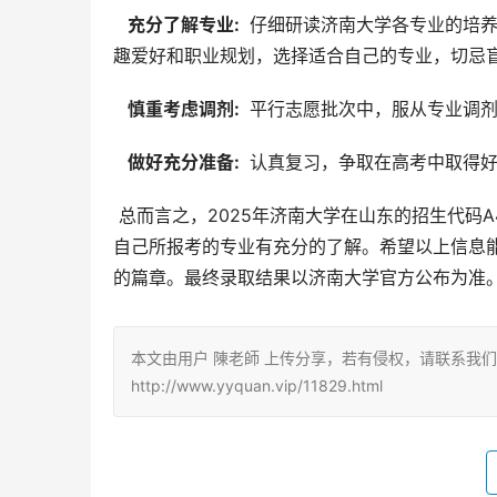
  充分了解专业: 
 仔细研读济南大学各专业的培
趣爱好和职业规划，选择适合自己的专业，切忌
  慎重考虑调剂: 
 平行志愿批次中，服从专业调
  做好充分准备: 
 认真复习，争取在高考中取得
 总而言之，2025年济南大学在山东的招生代码A427是考生填报志愿的重要信息，但更重要的是要对济南大学以及
自己所报考的专业有充分的了解。希望以上信息
的篇章。最终录取结果以济南大学官方公布为准
本文由用户 陳老師 上传分享，若有侵权，请联系我
http://www.yyquan.vip/11829.html