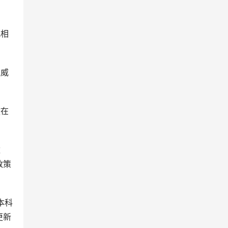
况相
权威
放在
数
政策
本科
更新