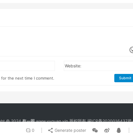
Website:
 for the next time I comment.
Submit
ght © 2024
有一圈
www.yyquan.vip 版权所有
闽ICP备2020016437号-
0
Generate poster