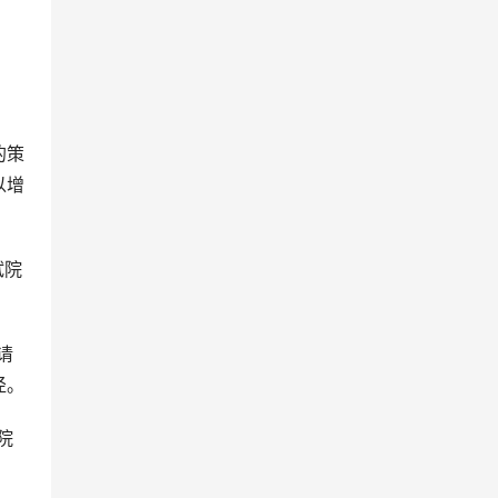
。
的策
以增
试院
请
径。
院