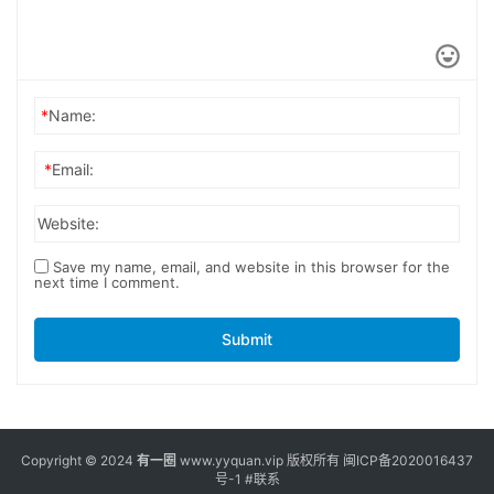
*
Name:
*
Email:
Website:
Save my name, email, and website in this browser for the
next time I comment.
Submit
Copyright © 2024
有一圈
www.yyquan.vip 版权所有
闽ICP备2020016437
号-1
#联系