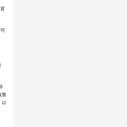
考宜
也可
政策
，以