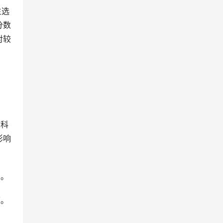
分数
对较
文科
影响
同。
度。