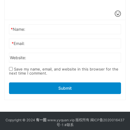
*
Name:
*
Email:
Website:
Save my name, email, and website in this browser for the
next time I comment.
Submit
Copyright © 2024
有一圈
www.yyquan.vip 版权所有
闽ICP备2020016437
号-1
#联系