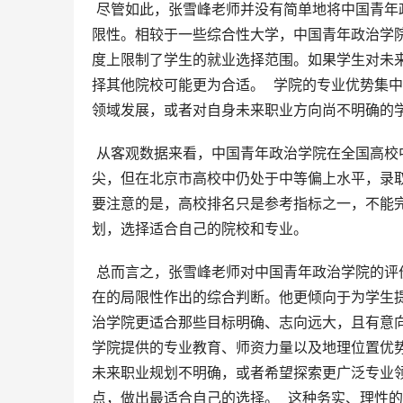
 尽管如此，张雪峰老师并没有简单地将中国青年政治学院定义为“好”或者“不好”。他客观地指出了学院专业设置的局
限性。相较于一些综合性大学，中国青年政治学
度上限制了学生的就业选择范围。如果学生对未
择其他院校可能更为合适。  学院的专业优势集
领域发展，或者对自身未来职业方向尚不明确的
 从客观数据来看，中国青年政治学院在全国高校中的排名（例如校友会2024年中国大学排名第298位）虽然不算顶
尖，但在北京市高校中仍处于中等偏上水平，录取
要注意的是，高校排名只是参考指标之一，不能
划，选择适合自己的院校和专业。
 总而言之，张雪峰老师对中国青年政治学院的评价并非简单的褒贬，而是基于其独特的办学模式、专业优势以及潜
在的局限性作出的综合判断。他更倾向于为学生提
治学院更适合那些目标明确、志向远大，且有意
学院提供的专业教育、师资力量以及地理位置优
未来职业规划不明确，或者希望探索更广泛专业
点，做出最适合自己的选择。  这种务实、理性