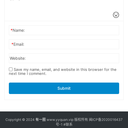
*
Name:
*
Email:
Website:
Save my name, email, and website in this browser for the
next time I comment.
Submit
Copyright © 2024
有一圈
www.yyquan.vip 版权所有
闽ICP备2020016437
号-1
#联系