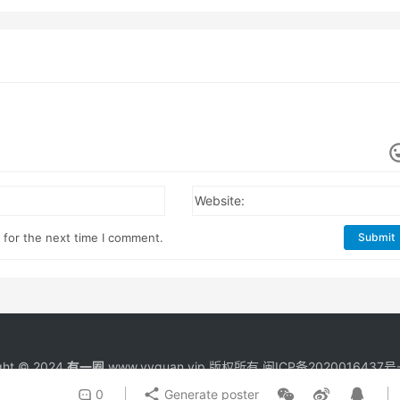
Website:
 for the next time I comment.
Submit
ght © 2024
有一圈
www.yyquan.vip 版权所有
闽ICP备2020016437号-
0
Generate poster