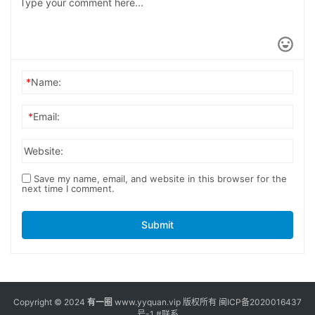
*
Name:
*
Email:
Website:
Save my name, email, and website in this browser for the
next time I comment.
Submit
Copyright © 2024
有一圈
www.yyquan.vip 版权所有
闽ICP备2020016437
号-1
#联系