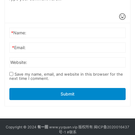
*
Name:
*
Email:
Website:
Save my name, email, and website in this browser for the
next time I comment.
Submit
Copyright © 2024
有一圈
www.yyquan.vip 版权所有
闽ICP备2020016437
号-1
#联系