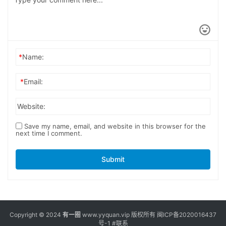
*
Name:
*
Email:
Website:
Save my name, email, and website in this browser for the
next time I comment.
Submit
Copyright © 2024
有一圈
www.yyquan.vip 版权所有
闽ICP备2020016437
号-1
#联系