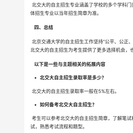
 北交大的自主招生专业涵盖了学校的多个学科门类，包括工学、理学、经济学、管理学、文学、法学、医学等。具
体招生专业以当年招生简章为准。
  四、总结 
 北京交通大学的自主招生工作坚持“公平、公正、科学”的原则，着眼于选拔具有创新潜质、综合素质高的优秀学生。
北交大的自主招生为考生提供了更多选择机会，
  以下是一些与主题相关的拓展内容 
北交大自主招生录取率是多少？
 北交大的自主招生录取率一般在5%左右。
如何备考北交大自主招生？
 考生可以参考北交大的自主招生简章，了解笔试和面试的考核内容和形式。考生也可以参加一些自主招生的模拟考
试，熟悉考试流程和题型。