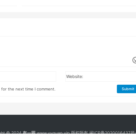
Website:
 for the next time I comment.
Submit
ght © 2024
有一圈
www.yyquan.vip 版权所有
闽ICP备2020016437号-