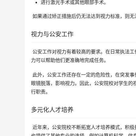
进行激光手术或其他眼部手术。
 如果通过矫正措施后仍无法达到视力标准，则无
视力与公安工作
 公安工作对视力有着较高的要求。在日常执法工作中，公安人员需要经常进行观察、识别、追捕等工作，良好的视
力可以帮助他们更准确地完成任务。
 此外，公安工作还存在一定的危险性，在突发事件或执法过程中，公安人员可能会遭遇意外伤害，导致眼镜或隐形
眼镜脱落，影响视力。因此，公安院校对学生的
行职责。
多元化人才培养
 近年来，公安院校不断拓宽人才培养模式，积极探索多元化人才培养路径。对于视力不符合标准的考生，公安院校
也提供了其他专业的选择，例如计算机科学、信