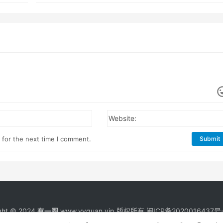
Website:
 for the next time I comment.
Submit
ght © 2024
有一圈
www.yyquan.vip 版权所有
闽ICP备2020016437号-