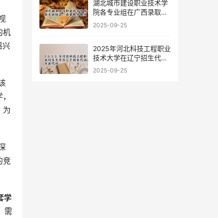
湖北城市建设职业技术学
院各专业组在广西录取分
视
数线
2025-09-25
的机
感兴
2025年河北科技工程职业
技术大学在辽宁招生代码
及专业代码
2025-09-25
该
学，
，为
深
的竞
套学
，需