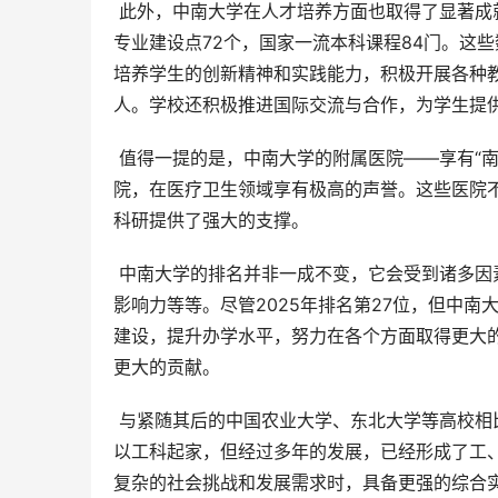
 此外，中南大学在人才培养方面也取得了显著成就。学校拥有104个本科专业，招生专业89个，其中国家级一流本科
专业建设点72个，国家一流本科课程84门。这
培养学生的创新精神和实践能力，积极开展各种
人。学校还积极推进国际交流与合作，为学生提
 值得一提的是，中南大学的附属医院——享有“南湘雅”美誉的湘雅医院、湘雅二医院、湘雅三医院，以及其他附属医
院，在医疗卫生领域享有极高的声誉。这些医院
科研提供了强大的支撑。
 中南大学的排名并非一成不变，它会受到诸多因素的影响，例如学科建设、师资力量、科研成果、人才培养、社会
影响力等等。尽管2025年排名第27位，但中
建设，提升办学水平，努力在各个方面取得更大
更大的贡献。
 与紧随其后的中国农业大学、东北大学等高校相比，中南大学在学科设置和研究方向上具有自身的特色和优势。它
以工科起家，但经过多年的发展，已经形成了工
复杂的社会挑战和发展需求时，具备更强的综合