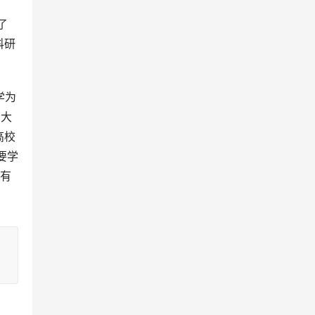
科研
南大
高校
要学
只有