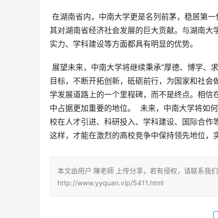
 在湖南省内，中南大学更是名列前茅，稳居第一位。这不仅体现了中南大学在湖南省高校中的领先地位，也凸显了
其对湖南省经济社会发展的巨大贡献。与湖南大
实力、学科建设等方面都具有明显的优势。
 展望未来，中南大学将继续秉承“厚德、博学、求实、创新”的校训，坚持立德树人根本任务，以建设世界一流大学为
目标，不断开拓创新，砥砺前行，为国家和社会做
学发展道路上的一个里程碑，而不是终点。相信
中占据更加重要的地位。  未来，中南大学将如
校在人才引进、科研投入、学科建设、国际合作等
这样，才能在激烈的高校竞争中保持领先地位，
本文由用户 陳老師 上传分享，若有侵权，请联系我
http://www.yyquan.vip/5411.html