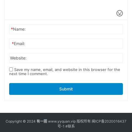
*
Name:
*
Email:
Website:
Save my name, email, and website in this browser for the
next time I comment.
Submit
Copyright © 2024
有一圈
www.yyquan.vip 版权所有
闽ICP备2020016437
号-1
#联系