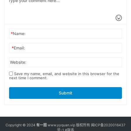
*
Name:
*
Email:
Website:
Save my name, email, and website in this browser for the
next time I comment.
Submit
Copyright © 2024
有一圈
www.yyquan.vip 版权所有
闽ICP备2020016437
号-1
#联系