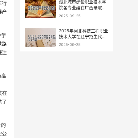
湖北城市建设职业技术学
车行
院各专业组在广西录取分
展产
数线
2025-09-25
2025年河北科技工程职业
办学
技术大学在辽宁招生代码
及专业代码
铁路
2025-09-25
院注
色高
院
其在
供了
业的
空公